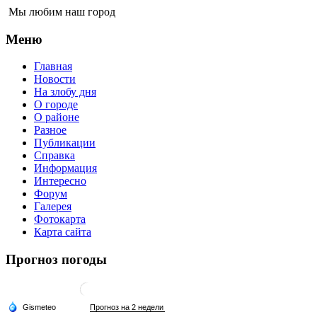
Мы любим наш город
Меню
Главная
Новости
На злобу дня
О городе
О районе
Разное
Публикации
Справка
Информация
Интересно
Форум
Галерея
Фотокарта
Карта сайта
Прогноз погоды