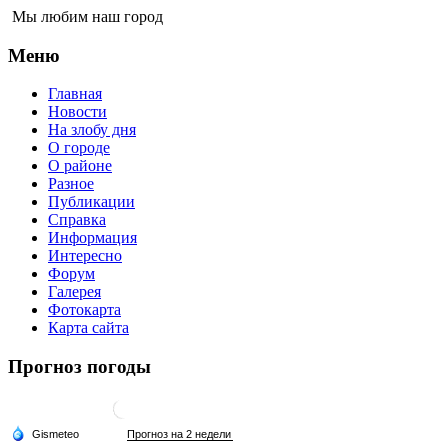
Мы любим наш город
Меню
Главная
Новости
На злобу дня
О городе
О районе
Разное
Публикации
Справка
Информация
Интересно
Форум
Галерея
Фотокарта
Карта сайта
Прогноз погоды