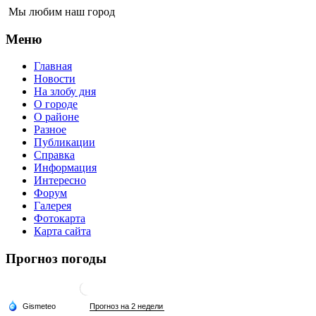
Мы любим наш город
Меню
Главная
Новости
На злобу дня
О городе
О районе
Разное
Публикации
Справка
Информация
Интересно
Форум
Галерея
Фотокарта
Карта сайта
Прогноз погоды