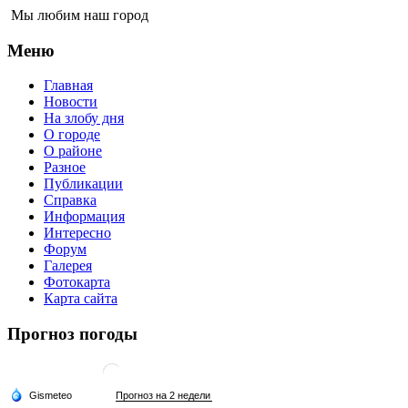
Мы любим наш город
Меню
Главная
Новости
На злобу дня
О городе
О районе
Разное
Публикации
Справка
Информация
Интересно
Форум
Галерея
Фотокарта
Карта сайта
Прогноз погоды