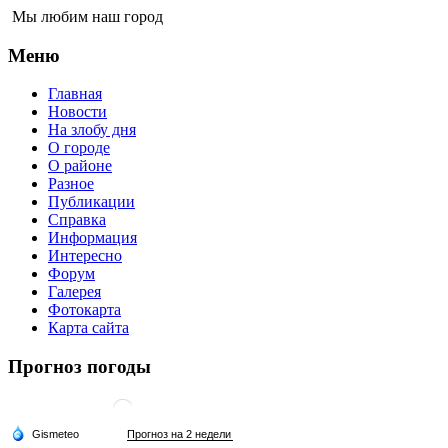
Мы любим наш город
Меню
Главная
Новости
На злобу дня
О городе
О районе
Разное
Публикации
Справка
Информация
Интересно
Форум
Галерея
Фотокарта
Карта сайта
Прогноз погоды