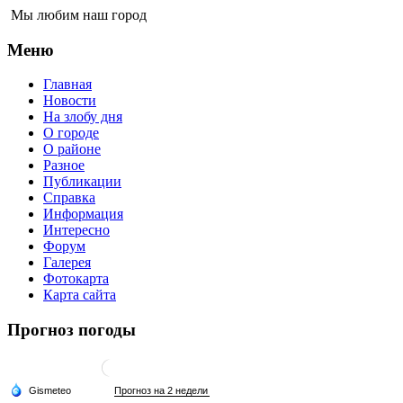
Мы любим наш город
Меню
Главная
Новости
На злобу дня
О городе
О районе
Разное
Публикации
Справка
Информация
Интересно
Форум
Галерея
Фотокарта
Карта сайта
Прогноз погоды