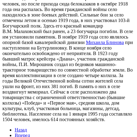
человек, но после прихода сюда белоказаков в октябре 1918
года она распалась. Во время гражданской войны село
находилось в зоне боевых действий. Сильные бои за село
отмечены летом и осенью 1919 года, в них участвовал 103-й
Богучарский полк. Здесь его красный командир
В.М. Малаховский был ранен, а 23 богучарца погибли. В селе
им установили памятник. В ноябре 1919 года село являлось
опорной базой кавалерийской дивизии
Михаила Блинова
при
наступлении на Бутурлиновку. В конце ноября село
окончательно освобождено от неприятеля. В 1923 году
бывший матрос крейсера «Диана», участник гражданской
войны, П.И. Мирошник создал из бедняков машинно-
тракторное товарищество по совместной обработке земли. Во
время коллективизации в селе создано четыре колхоза. За
годы Великой Отечественной войны сотни жителей села
ушли на фронт, из них 381 погиб. В память о них в селе
воздвигнут мемориал. Сейчас в селе расположено два
товарищества с ограниченной ответственностью (бывшие
колхозы) «Победа» и «Первое мая», средняя школа, дом
культуры, клуб, участковая больница, магазины, детсад,
библиотека. Население села на 1 января 1995 года составляло
1504 человек, имелось 614 постоянных хозяйств.
Назад
Вперед