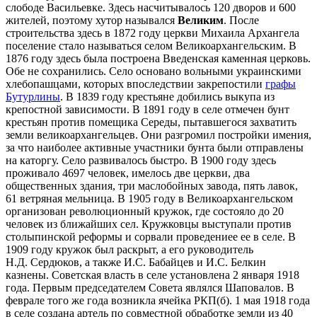
слободе Васильевке. Здесь насчитывалось 120 дворов и 600
жителей, поэтому хутор назывался
Великим
. После
строительства здесь в 1872 году церкви Михаила Архангела
поселение стало называться селом Великоархангельским. В
1876 году здесь была построена Введенская каменная церковь.
Обе не сохранились. Село основано вольными украинскими
хлебопашцами, которых впоследствии закрепостили
графы
Бутурлины
. В 1839 году крестьяне добились выкупа из
крепостной зависимости. В 1891 году в селе отмечен бунт
крестьян против помещика Середы, пытавшегося захватить
земли великоархангельцев. Они разгромил постройки имения,
за что наиболее активные участники бунта были отправлены
на каторгу. Село развивалось быстро. В 1900 году здесь
проживало 4697 человек, имелось две церкви, два
общественных здания, три маслобойных завода, пять лавок,
61 ветряная мельница. В 1905 году в Великоархангельском
организован революционный кружок, где состояло до 20
человек из ближайших сел. Кружковцы выступали против
столыпинской реформы и сорвали проведениее ее в селе. В
1909 году кружок был раскрыт, а его руководитель
Н.Д. Сердюков, а также И.С. Бабайцев и И.С. Белкин
казнены. Советская власть в селе установлена 2 января 1918
года. Первым председателем Совета являлся Шаповалов. В
феврале того же года возникла ячейка РКП(б). 1 мая 1918 года
в селе создана артель по совместной обработке земли из 40